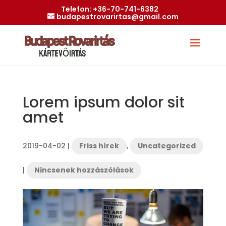
Telefon:
+36-70-741-6382
budapestrovarirtas@gmail.com
Lorem ipsum dolor sit
amet
2019-04-02
|
Friss hírek
,
Uncategorized
|
Nincsenek hozzászólások